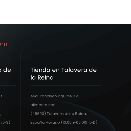
om
a de
Tienda en Talavera de
la Reina
es
Avd.Francisco aguirre 275
alimentacion
,
(45600) Talavera de la Reina,
h L-S)
España Horario (10:00h-00:00h L-D)