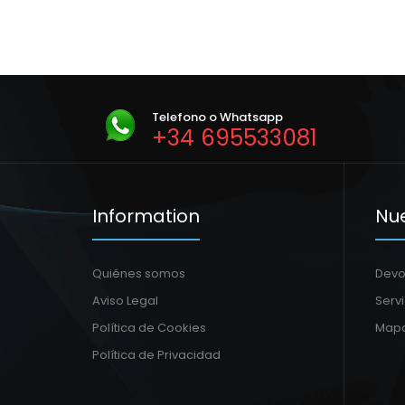
Telefono o Whatsapp
+34 695533081
Information
Nue
Quiénes somos
Devo
Aviso Legal
Serv
Política de Cookies
Mapa
Política de Privacidad