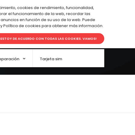
Favoritos (0)
Carro de Compras
Pagar
imiento, cookies de rendimiento, funcionalidad,
jorar el funcionamiento de la web, recordar las
 anuncios en función de su uso de la web. Puede
 y Política de cookies para obtener más información.
0.00€
0
ESTOY DE ACUERDO CON TODAS LAS COOKIES. VAMOS!
eparación
Tarjeta sim