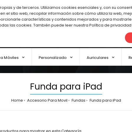
Cuenta
pias y de terceros. Utilizamos cookies esenciales y, con su consent
en el sitio web, recopilar información sobre cómo utiliza la web, me
orcionarle características y contenidos mejorados y para mostrarle
todas las cookies. También puede leer nuestra Política de privacidad
ra Móviles
Personalizado
Auriculares
R
Funda para iPad
Home
Accesorio Para Movil
Fundas
Funda para iPad
productos para mostrar en esta Categoría.