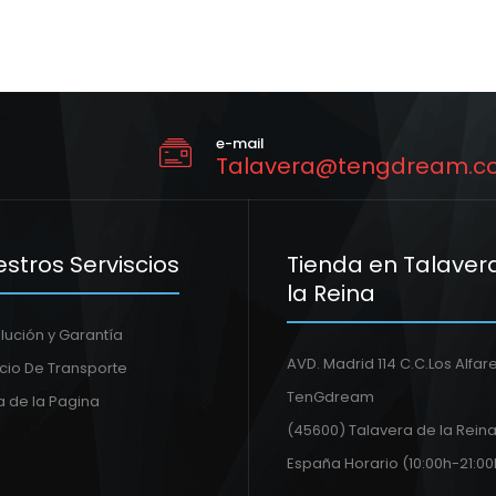
e-mail
Talavera@tengdream.c
stros Serviscios
Tienda en Talaver
la Reina
lución y Garantía
AVD. Madrid 114 C.C.Los Alfar
icio De Transporte
TenGdream
 de la Pagina
(45600) Talavera de la Reina
España Horario (10:00h-21:00