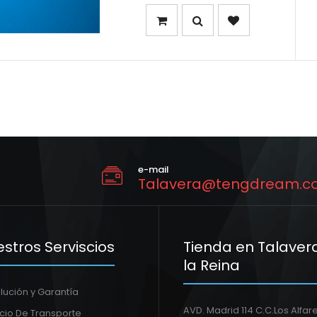
e-mail
Talavera@tengdream.c
stros Serviscios
Tienda en Talaver
la Reina
lución y Garantía
AVD. Madrid 114 C.C.Los Alfar
icio De Transporte