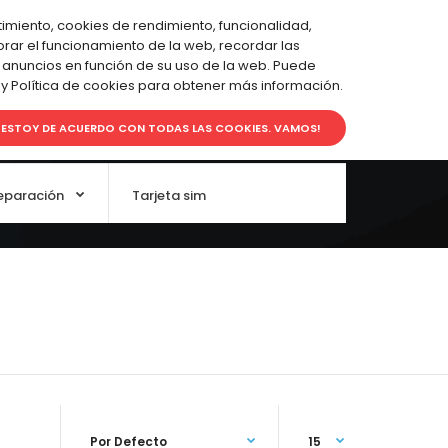
Favoritos (0)
Carro de Compras
Pagar
imiento, cookies de rendimiento, funcionalidad,
jorar el funcionamiento de la web, recordar las
 anuncios en función de su uso de la web. Puede
 y Política de cookies para obtener más información.
0.00€
0
ESTOY DE ACUERDO CON TODAS LAS COOKIES. VAMOS!
eparación
Tarjeta sim