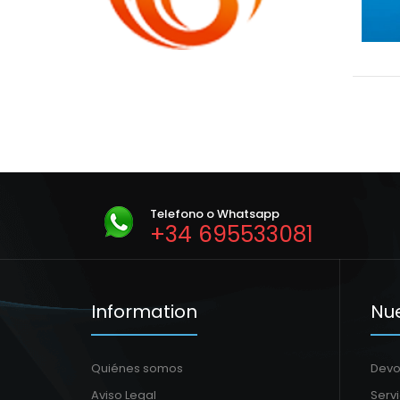
Telefono o Whatsapp
+34 695533081
Information
Nue
Quiénes somos
Devo
Aviso Legal
Serv