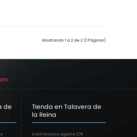
Mostrando 1 a 2 de 2 (1 Páginas)
om
a de
Tienda en Talavera de
la Reina
es
Avd.Francisco aguirre 275